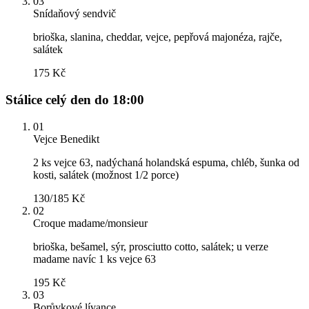
03
Snídaňový sendvič
brioška, slanina, cheddar, vejce, pepřová majonéza, rajče,
salátek
175 Kč
Stálice celý den do 18:00
01
Vejce Benedikt
2 ks vejce 63, nadýchaná holandská espuma, chléb, šunka od
kosti, salátek (možnost 1/2 porce)
130/185 Kč
02
Croque madame/monsieur
brioška, bešamel, sýr, prosciutto cotto, salátek; u verze
madame navíc 1 ks vejce 63
195 Kč
03
Borůvkové lívance