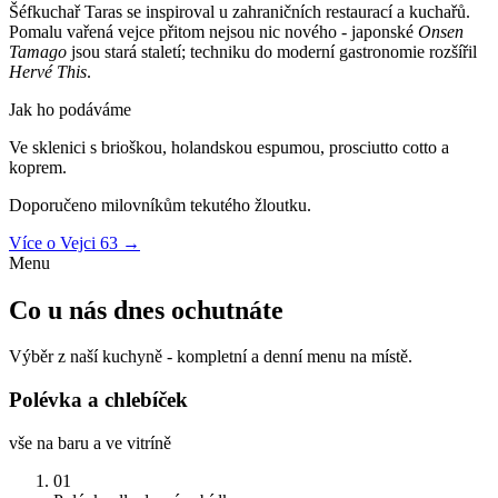
Šéfkuchař
Taras
se inspiroval u zahraničních restaurací a kuchařů.
Pomalu vařená vejce přitom nejsou nic nového - japonské
Onsen
Tamago
jsou stará staletí; techniku do moderní gastronomie rozšířil
Hervé This
.
Jak ho podáváme
Ve sklenici s
brioškou
,
holandskou espumou
,
prosciutto cotto
a
koprem
.
Doporučeno milovníkům tekutého žloutku.
Více o Vejci 63 →
Menu
Co u nás dnes ochutnáte
Výběr z naší kuchyně - kompletní a denní menu na místě.
Polévka a chlebíček
vše na baru a ve vitríně
01