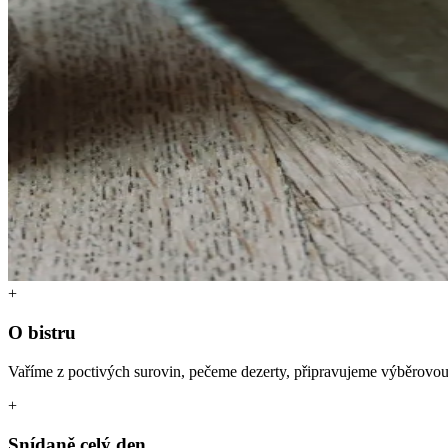
+
O bistru
Vaříme z poctivých surovin, pečeme dezerty, připravujeme výběrovou
+
Snídaně celý den