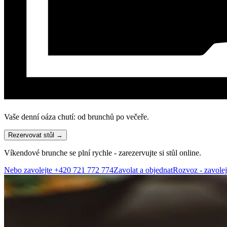
Vaše denní oáza chutí:
od brunchů po večeře.
Rezervovat stůl →
Víkendové brunche se plní rychle - zarezervujte si stůl online.
Nebo zavolejte
+420 721 772 774
Zavolat a objednat
Rozvoz - zavolej