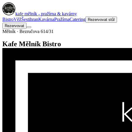
kafe mělník - pražírna & kavárny
Bistro
Věž
Šestihran
Kavárna
Pražírna
Catering
Rezervovat stůl
Rezervovat
Mělník · Bezručova 614/31
Kafe Mělník Bistro